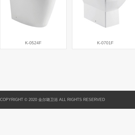
K-0524F
K-0701F
COPYRIGHT © 2020 金尔璐卫浴 ALL RIGHTS RESERVED